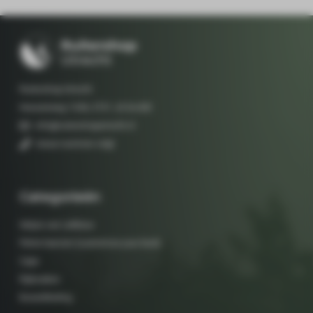
Ruitershop Utrecht
Hessenweg 133A, 3731 JG De Bilt
info@ruitershoputrecht.nl
nieuw nummer volgt
Categorieën
Setjes van LeMieux
Petrie laarzen (customize your boot)
Caps
Rijbroeken
Bovenkleding