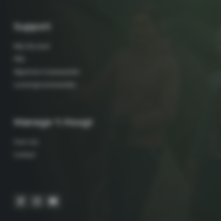
Support
Mijn Account
FAQ
Algemene Voorwaarden
Leveringsvoorwaarden
Manege 't Hoogt
Over ons
Contact