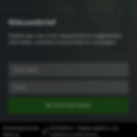
Nieuwsbrief
Meld je aan voor onze nieuwsbrief om bijgewerkte
informatie, inzichten of promoties te ontvangen.
INSCHRIJVEN
Ruitershop Utrecht
SYS Platform - Website platform voor
draait op
ambitieuze ondernemers