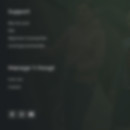
Support
Mijn Account
FAQ
Algemene Voorwaarden
Leveringsvoorwaarden
Manege 't Hoogt
Over ons
Contact