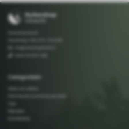
Ruitershop Utrecht
Hessenweg 133A, 3731 JG De Bilt
info@ruitershoputrecht.nl
nieuw nummer volgt
Categorieën
Setjes van LeMieux
Petrie laarzen (customize your boot)
Caps
Rijbroeken
Bovenkleding