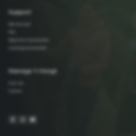
Support
Mijn Account
FAQ
Algemene Voorwaarden
Leveringsvoorwaarden
Manege 't Hoogt
Over ons
Contact