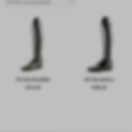
PETRIE PALERMO
PETRIE NAPOLI
€
334,00
€
386,00