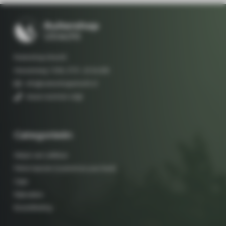
Ruitershop Utrecht
Hessenweg 133A, 3731 JG De Bilt
info@ruitershoputrecht.nl
nieuw nummer volgt
Categorieën
Setjes van LeMieux
Petrie laarzen (customize your boot)
Caps
Rijbroeken
Bovenkleding