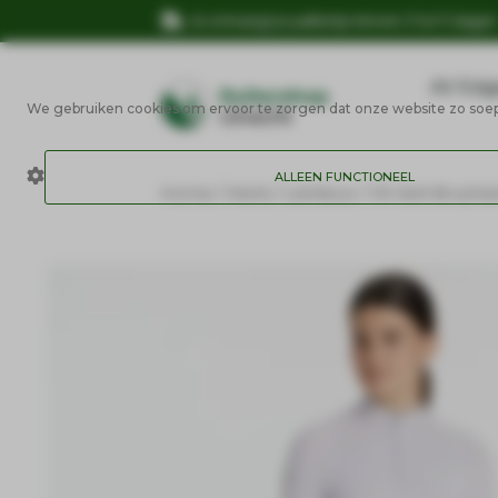
Je ontvangt je pakketje binnen 3 tot 5 dage
AV Edg
We gebruiken cookies om ervoor te zorgen dat onze website zo soepel
ALLEEN FUNCTIONEEL
Home
/
Merk
/
LeMieux
/ YR Nell Brushe