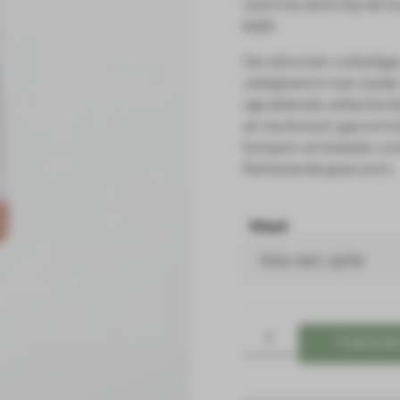
warmte dicht bij de hu
blijft.
De siliconen volledig
veiligheid in het zade
opvallende reflectie b
en technisch gevormd
lichaam en bieden on
flatterende pasvorm.
Maat
TOEVOE