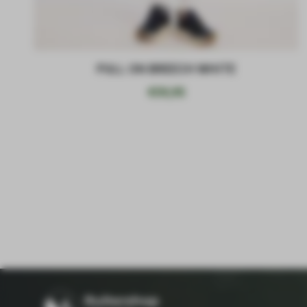
PULL ON BREECH WHITE
€
59,95