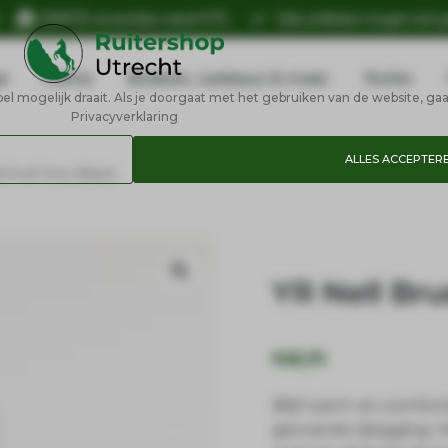
n
GRATIS verzenden vanaf €75,-
Sale artikelen mogen niet 
e
Petrie
Boeken, cadeaus & meer
Ruiter
 mogelijk draait. Als je doorgaat met het gebruiken van de website, gaa
Privacyverklaring
ALLES ACCEPTER
d Pull Ons Black
YR Nell Bru
€
68,95
Blijf warm en comfor
gevoerde rijlegging.