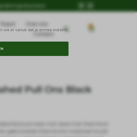
geruild of geretourneerd
Paard
Over ons
0
n we er vanuit dat je ermee instemt.
Contact
EN
shed Pull Ons Black
tabel bij koud weer met deze met thermisch
 Het geborstelde thermische materiaal houdt