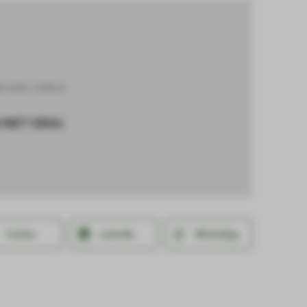
jbroeken
,
LeMieux
 MET IDEAL
Twitter
LinkedIn
WhatsApp