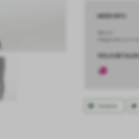
MEER INFO
SKU
N/A
Categorieën
Junior ri
VEILIG BETALEN
Facebook