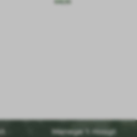
€
49,95
rt
Manege 't Hoogt