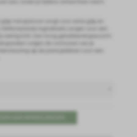
id vast, zodat je tijdens winterritten warm
e grip met patroon zorgt voor extra grip en
l. Reflecterende logodetails zorgen voor een
ij weinig licht. Een hoog getailleerde pasvorm
e panelen volgen de contouren van je
dersteuning op de juiste plekken voor een
GEN AAN WINKELWAGEN