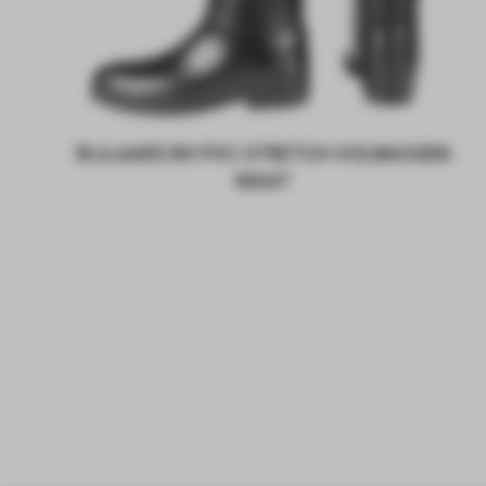
RIJLAARS RH PVC STRETCH VOLWASSEN
MAAT