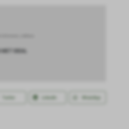
& Schoenen
,
LeMieux
 MET IDEAL
Twitter
LinkedIn
WhatsApp