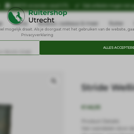
n
GRATIS verzenden vanaf €75,-
Sale artikelen mogen niet 
e
Petrie
Boeken, cadeaus & meer
Ruiter
 mogelijk draait. Als je doorgaat met het gebruiken van de website, gaa
Privacyverklaring
ALLES ACCEPTER
on Boots (Oak)
Stride Well
€
144,95
Product Details
Van wandelen door de 