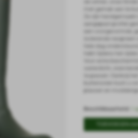
de winter, onze Strid
met gemak aan te ku
Ze zijn handgemaakt 
aangepast profiel geï
een voorgevormde, g
isolerende neopreen 
hele dag ondersteund,
hebt tijdens het rijde
Voor extra beschermin
waterdicht, stalvriend
te passen. Dankzij he
buitenzolen kunt u vo
plassen en modderige
Beschikbaarheid:
1 
TOEVOEGEN A