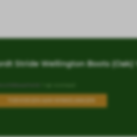
rdt Stride Wellington Boots (Oak) 
eschikbaarheid:
1 op voorraad
TOEVOEGEN AAN WINKELWAGEN