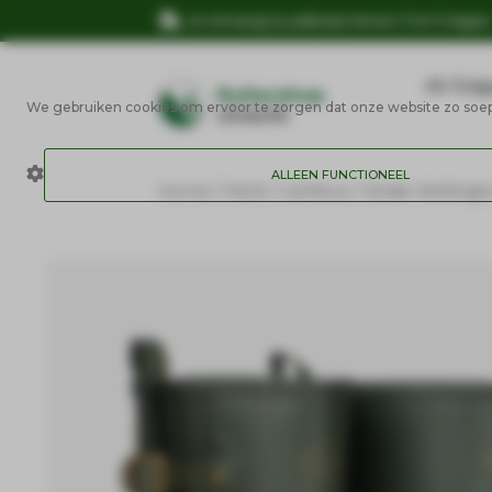
Je ontvangt je pakketje binnen 3 tot 5 dage
AV Edg
We gebruiken cookies om ervoor te zorgen dat onze website zo soepel
ALLEEN FUNCTIONEEL
Home
/
Merk
/
LeMieux
/ Stride Wellingt