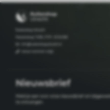
Ruitershop Utrecht
Hessenweg 133A, 3731 JG De Bilt
info@ruitershoputrecht.nl
nieuw nummer volgt
Nieuwsbrief
Meld je aan voor onze nieuwsbrief om bijgewerk
te ontvangen.