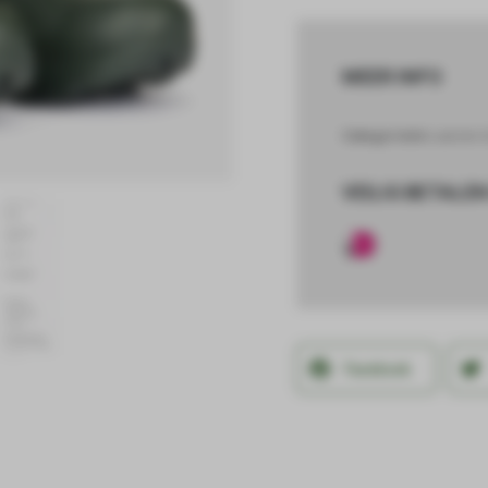
MEER INFO
Categorieën
Laarzen 
VEILIG BETALEN
Facebook