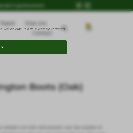
geruild of geretourneerd
Paard
Over ons
0
n we er vanuit dat je ermee instemt.
Contact
EN
ington Boots (Oak)
velden tot het uitmesten van de stallen in