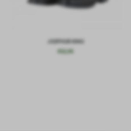
JODPHUR KING
€
52,95