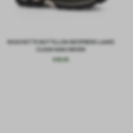
ROUCHETTE BOTTILLON NEOPREEN LAARS
CLEAN KAKI/GROEN
€
49,95