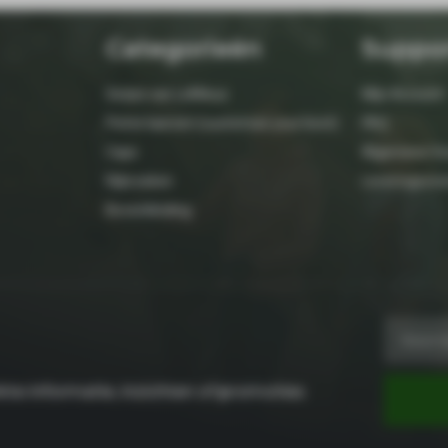
Categorieën
Suppo
Setjes van LeMieux
Mijn Account
Petrie laarzen (customize your boot)
FAQ
Caps
Algemene Vo
Rijbroeken
Leveringsvo
Bovenkleding
te informatie, inzichten of promoties