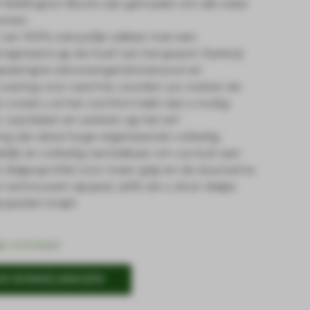
e Wellington Boots zijn gemaakt om elk weer
nnen.
van 100% natuurlijk rubber met een
nspireerd op de hoef van het paard. Dankzij
edempte siliconengel binnenzool en
voering voor warmte, worden uw voeten de
 zodat u al het comfort hebt dat u nodig
n, wandelen en werken op het erf.
g zijn deze hoge regenlaarzen volledig
elijk en volledig verstelbaar om uw kuit aan
t diepe profiel voor meer grip en de duurzame
l vertrouwen op pad, zelfs als u door diepe
 paden loopt.
op voorraad
AN WINKELWAGEN