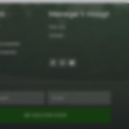
rt
Manege 't Hoogt
Over ons
Contact
orwaarden
orwaarden
INSCHRIJVEN