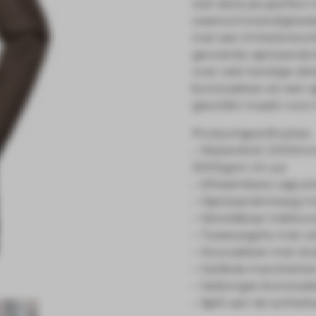
wat deze jas perfect 
weersomstandigheden
met een imitatie bont
gevoerde opstaande k
over vele handige det
borstzakken en een sp
geschikt maakt voor h
Productspecificaties:
– Waterdicht 3000m
3000gsm 24 uur
– Afneembare capuch
– Opstaande kraag me
– Verstelbaar trekkoor
– Tweewegrits met wi
– Voorzakken met d
– Geribde manchette
– Verborgen borstzak
– Split aan de achte