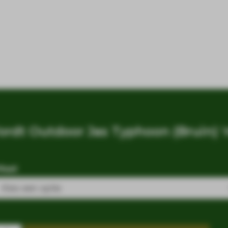
rdt Outdoor Jas Typhoon (Bruin) 
Maat