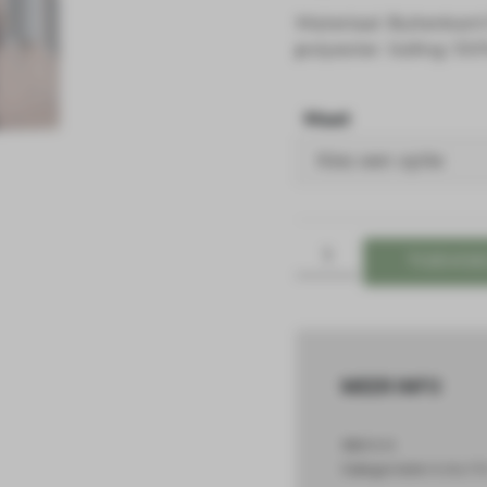
Materiaal: Buitenkant
polyester. Vulling: 10
Maat
TOEVOE
MEER INFO
SKU
N/A
Categorieën
Horka FW