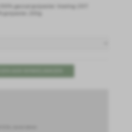
:100% gecoat polyester. Voering: 210T
0% polyester, 200g
GEN AAN WINKELWAGEN
 25-26
,
Jassen dames