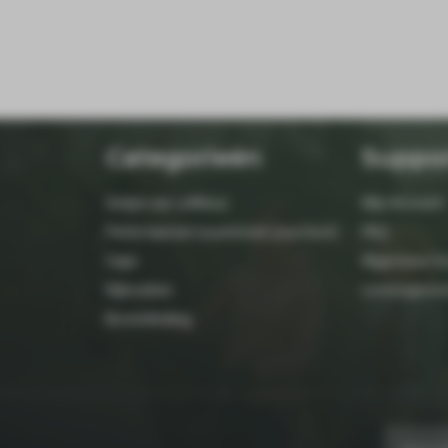
Categorieën
Suppo
Setjes van LeMieux
Mijn Account
Petrie laarzen (customize your boot)
FAQ
Caps
Algemene Vo
Rijbroeken
Leveringsvo
Bovenkleding