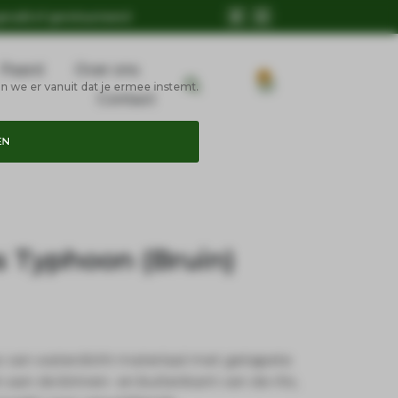
geruild of geretourneerd
Paard
Over ons
0
n we er vanuit dat je ermee instemt.
Contact
EN
s Typhoon (Bruin)
 van waterdicht materiaal met getapete
aan de binnen- en buitenkant van de rits,