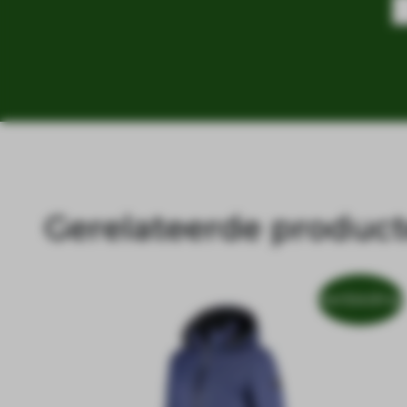
Gerelateerde produc
Aanbieding!