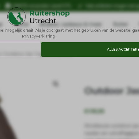
n
GRATIS verzenden vanaf €75,-
Sale artikelen mogen niet 
e
Petrie
Boeken, cadeaus & meer
Ruiter
 mogelijk draait. Als je doorgaat met het gebruiken van de website, gaa
Privacyverklaring
ALLES ACCEPTER
6
/ Outdoor Jas Typhoon (Bruin)
Outdoor Ja
€
199,95
Modieuze outdoor jas
naden en windflappen 