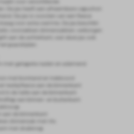
maakt voor verschillende
. De jas heeft een afneembare capuchon
rand. De jas is voorzien van een fleece
raag voor extra warmte. De jas beschikt
ails; voorzakken, binnenzakken, verborgen
lit aan de achterkant, wat deze jas ook
et paardrijden.
m met getapete naden en ademend
on met bontrand en trekkoord
t teddyfleece aan de binnenkant
d in de taille aan de binnenkant
ndflap aan binnen- en buitenkant
rukknoop
n aan de binnenkant
ken, binnenzak met rits
rkant met drukknop