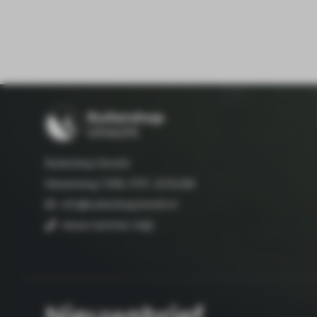
Ruitershop Utrecht
Hessenweg 133A, 3731 JG De Bilt
info@ruitershoputrecht.nl
nieuw nummer volgt
Nieuwsbrief