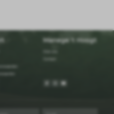
rt
Manege 't Hoogt
Over ons
Contact
orwaarden
orwaarden