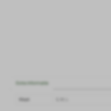
Extra informatie
Maat
S, M, L