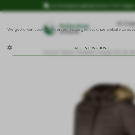
Je ontvangt je pakketje binnen 3 tot 5 dage
AV Edg
We gebruiken cookies om ervoor te zorgen dat onze website zo soepel
ALLEEN FUNCTIONEEL
Home
/
Merk
/
HORKA
/
Horka FW 25-2