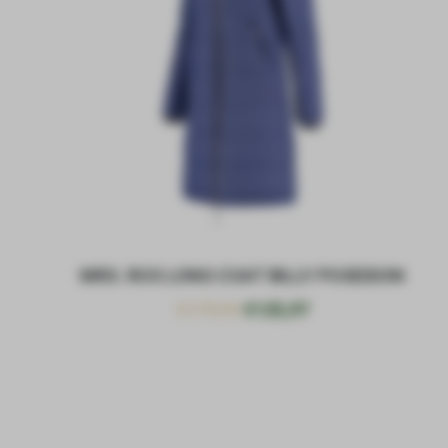
MRS. ROS LONG COAT BILLY POSEIDON
€
179,95
€
125,97