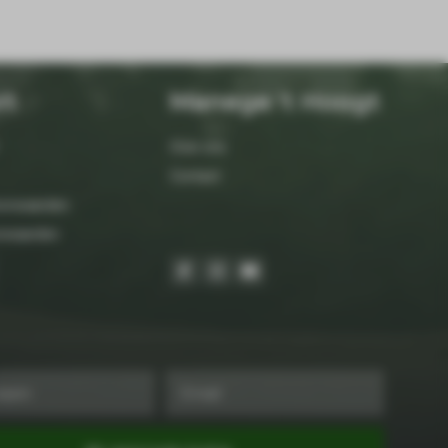
rt
Manege 't Hoogt
Over ons
Contact
orwaarden
orwaarden