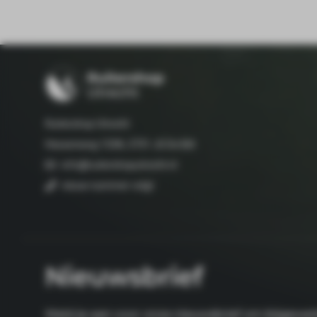
Ruitershop Utrecht
Hessenweg 133A, 3731 JG De Bilt
info@ruitershoputrecht.nl
nieuw nummer volgt
Nieuwsbrief
Meld je aan voor onze nieuwsbrief om bijgewerk