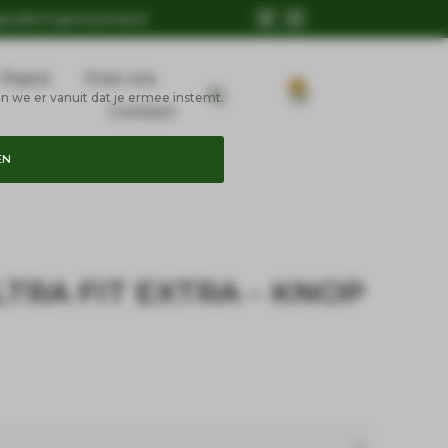
geruild of geretourneerd
Paard
Over ons
0
n we er vanuit dat je ermee instemt.
Contact
EN
TRA FIT EXTRA – KNOP