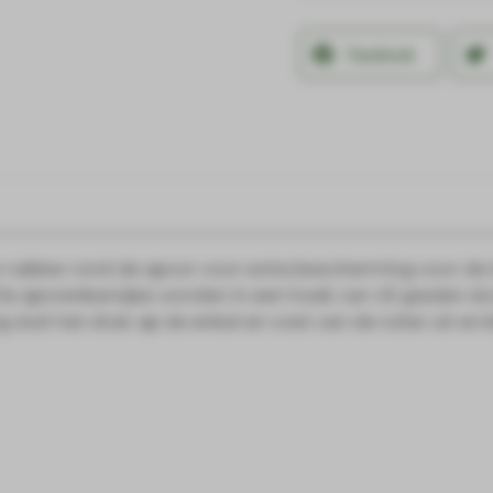
Facebook
 rubber rond de spoor voor extra bescherming voor de l
De sporenbandjes worden in een hoek van 45 graden doo
luit het druk op de enkel en voet van de ruiter uit en bli