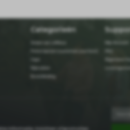
Categorieën
Suppo
Setjes van LeMieux
Mijn Account
Petrie laarzen (customize your boot)
FAQ
Caps
Algemene Vo
Rijbroeken
Leveringsvo
Bovenkleding
te informatie, inzichten of promoties