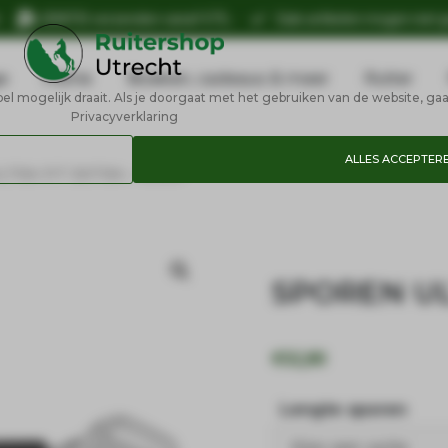
n
GRATIS verzenden vanaf €75,-
Sale artikelen mogen niet 
e
Petrie
Boeken, cadeaus & meer
Ruiter
 mogelijk draait. Als je doorgaat met het gebruiken van de website, gaa
Privacyverklaring
ALLES ACCEPTER
LTRA FIT EXTRA – KNOP
SPOREN UL
€
52,80
Lengte sporen