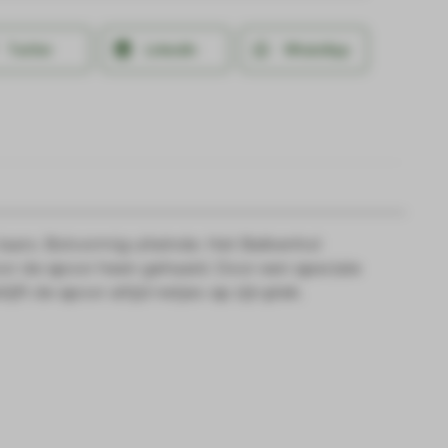
Twitter
LinkedIn
WhatsApp
aars. Bolvormig uiteinde. Het Balkenhol
r de spoor heen gehaald. Door een speciale
jft de spoor altijd netjes op zijn plek.