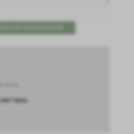
GEN AAN WINKELWAGEN
ger
,
Sporen
 MET IDEAL