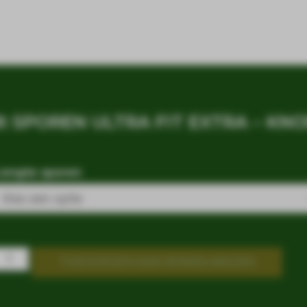
t SPOREN ULTRA FIT EXTRA – KNO
Lengte sporen
TOEVOEGEN AAN WINKELWAGEN