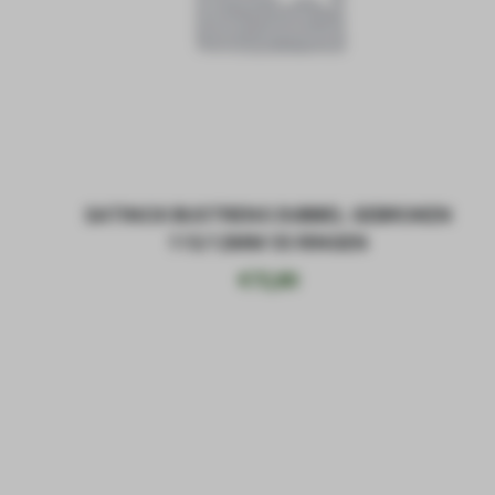
SATINOX BUSTRENS DUBBEL GEBROKEN
115/12MM 55 RINGEN
€
72,80