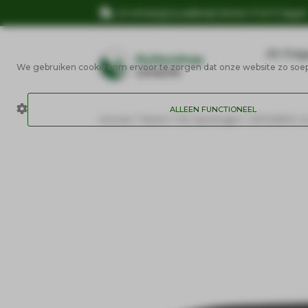
Je ontvangt je pakketje binnen 3 tot 5 dage
AV Edg
We gebruiken cookies om ervoor te zorgen dat onze website zo soepel
ALLEEN FUNCTIONEEL
Home
/
Merk
/
HS Sprenger
/ SPOREN U