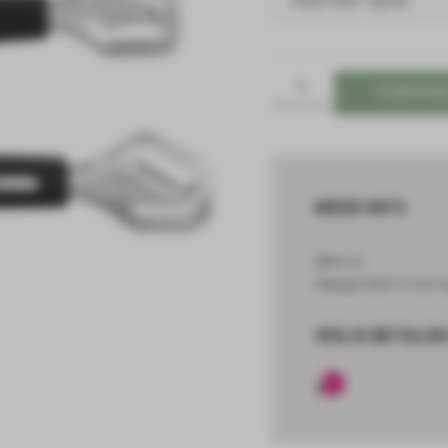
TOEVOE
MEER INFO
SKU
N/A
Categorieën
HS Spren
VEILIG BETALEN