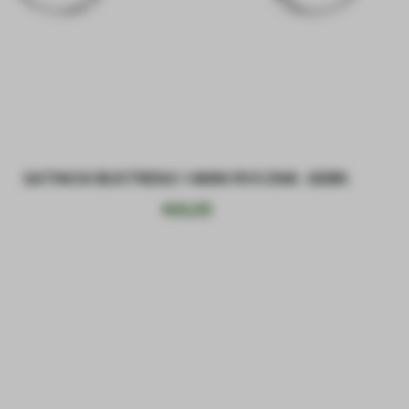
SATINOX BUSTRENS 14MM RVS ENK. GEBR.
€
63,55