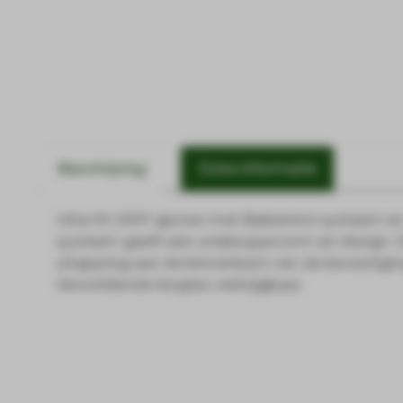
Beschrijving
Extra informatie
Ultra fit GRIP sporen met Balkenhol systeem en
systeem geeft een unieke pasvorm en design. 
uitsparing aan de binnenkant van de bevestiging s
Verschillende lengtes verkrijgbaar.