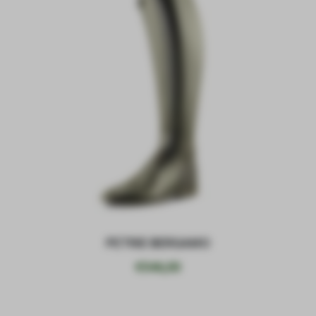
PETRIE BERGAMO
€
546,00