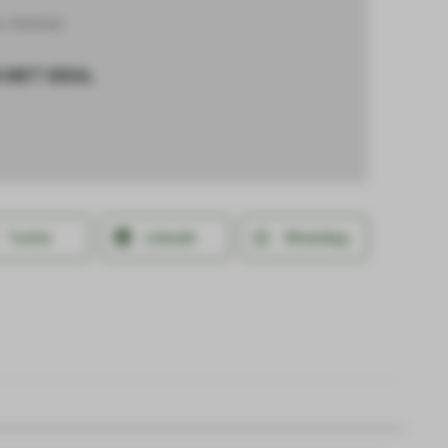
n
,
Wedstrijd
 MET IDEAL
Twitter
LinkedIn
WhatsApp