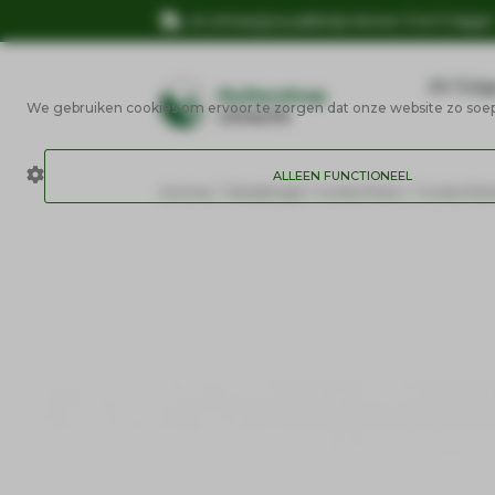
Je ontvangt je pakketje binnen 3 tot 5 dage
AV Edg
We gebruiken cookies om ervoor te zorgen dat onze website zo soepel
ALLEEN FUNCTIONEEL
Home
/
Wedstrijd
/
Invlechten
/ Invlechts