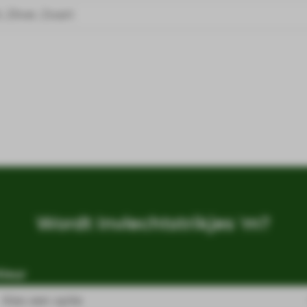
 Zilver, Zwart
Wordt Invlechtstrikjes 'm?
Kleur