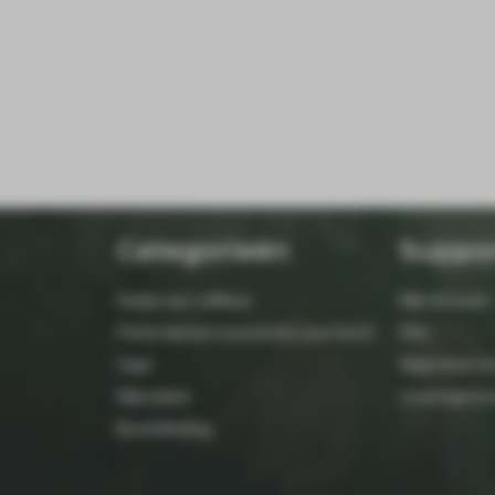
Categorieën
Suppo
Setjes van LeMieux
Mijn Account
Petrie laarzen (customize your boot)
FAQ
Caps
Algemene Vo
Rijbroeken
Leveringsvo
Bovenkleding