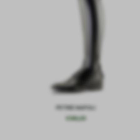
PETRIE NAPOLI
€
386,00