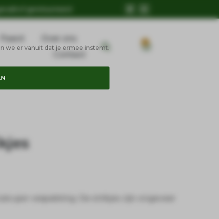
geruild of geretourneerd
Paard
Over ons
0
n we er vanuit dat je ermee instemt.
Contact
EN
ikjes
stuks per verpakking. De strikjes zijn ongeveer