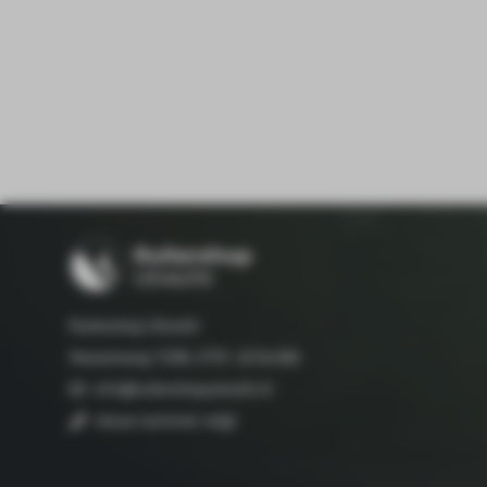
Ruitershop Utrecht
Hessenweg 133A, 3731 JG De Bilt
info@ruitershoputrecht.nl
nieuw nummer volgt