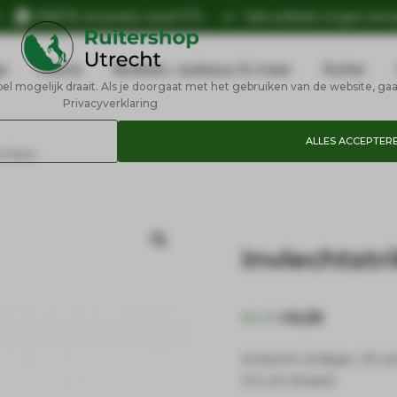
n
GRATIS verzenden vanaf €75,-
Sale artikelen mogen niet 
e
Petrie
Boeken, cadeaus & meer
Ruiter
 mogelijk draait. Als je doorgaat met het gebruiken van de website, gaa
Privacyverklaring
ALLES ACCEPTER
trikjes
Invlechtstr
€
6,75
€
4,50
Invlecht strikjes. 20 
3,3 cm breed.