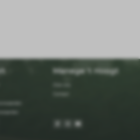
rt
Manege 't Hoogt
Over ons
Contact
orwaarden
orwaarden