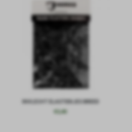
INVLECHT ELASTIEKJES BREED
€
3,40