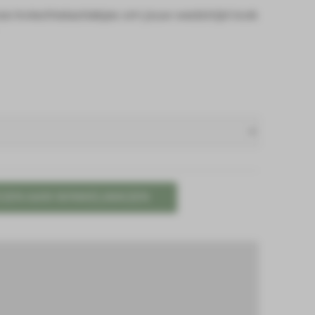
e invlechtelastiekjes om jouw wedstrijd-look
GEN AAN WINKELWAGEN