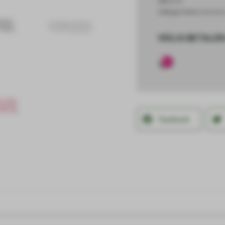
SKU
N/A
Categorieën
Invlechte
VEILIG BETALEN
Facebook