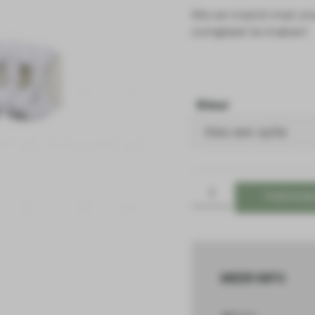
Mix en match met onz
compleet te maken!
Kleur
TOEVOE
MEER INFO