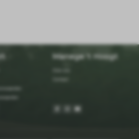
rt
Manege 't Hoogt
Over ons
Contact
orwaarden
orwaarden