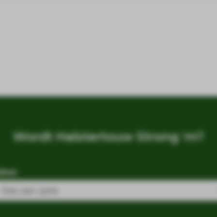
Wordt Halstertouw Strong 'm?
kleur