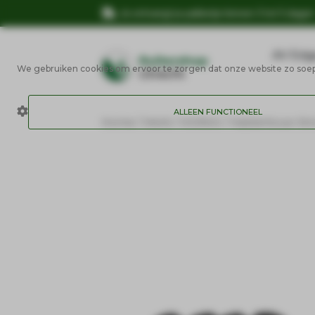
Je ontvangt je pakketje binnen 3 tot 5 dage
AV Edg
We gebruiken cookies om ervoor te zorgen dat onze website zo soepel
ALLEEN FUNCTIONEEL
Home
/
Merk
/
HORKA
/ Halstertouw St