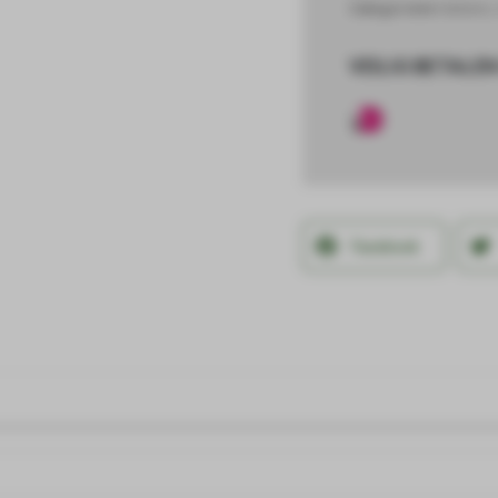
Categorieën
Halsters
,
VEILIG BETALEN
Facebook