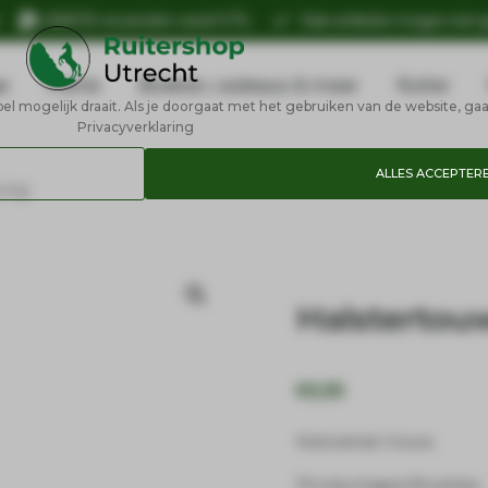
n
GRATIS verzenden vanaf €75,-
Sale artikelen mogen niet 
e
Petrie
Boeken, cadeaus & meer
Ruiter
 mogelijk draait. Als je doorgaat met het gebruiken van de website, gaa
Privacyverklaring
ALLES ACCEPTER
rong
Halstertou
€
9,95
Katoenen touw.
Productspecificaties: