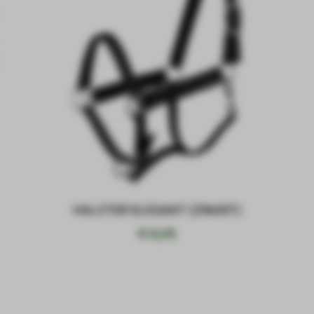
HALSTER ELEGANT (ZWART)
€
16,95