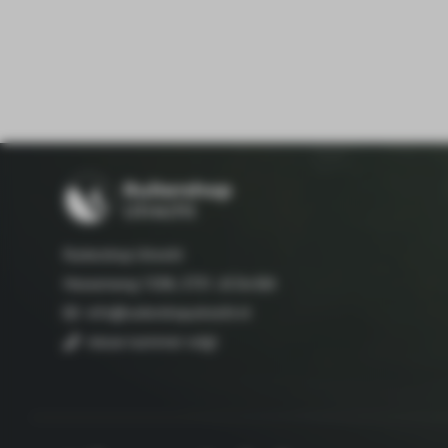
Ruitershop Utrecht
Hessenweg 133A, 3731 JG De Bilt
info@ruitershoputrecht.nl
nieuw nummer volgt