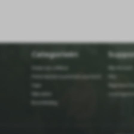
Categorieën
Suppo
Setjes van LeMieux
Mijn Account
Petrie laarzen (customize your boot)
FAQ
Caps
Algemene Vo
Rijbroeken
Leveringsvo
Bovenkleding