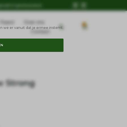
geruild of geretourneerd
Paard
Over ons
0
n we er vanuit dat je ermee instemt.
Contact
EN
w Strong