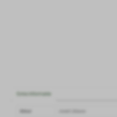
Extra informatie
kleur
zwart, blauw