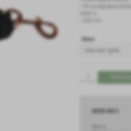
– 16 voudig gevlochte
sterk is
– 200 cm
kleur
TOEVOE
MEER INFO
SKU
N/A