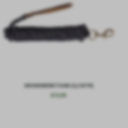
GRONDWERKTOUW (4,2 MTR)
€
15,95