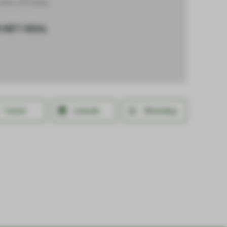
Paard
,
Verzorging
 MET IDEAL
Twitter
LinkedIn
WhatsApp