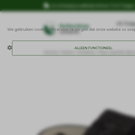
Je ontvangt je pakketje binnen 3 tot 5 dage
AV Edg
We gebruiken cookies om ervoor te zorgen dat onze website zo soepel
ALLEEN FUNCTIONEEL
Home
/
Merk
/
HORKA
/ Flexi Zachte Bor