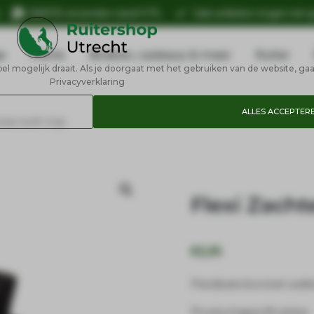
n
GRATIS verzenden vanaf €75,-
Sale artikelen mogen niet 
e
Petrie
Boeken, cadeaus & meer
Ruiter
 mogelijk draait. Als je doorgaat met het gebruiken van de website, gaa
Privacyverklaring
ALLES ACCEPTER
stel Soft Grip
Flexi Zacht
€
5,95
Flexibele borstel we
Productspecificaties: