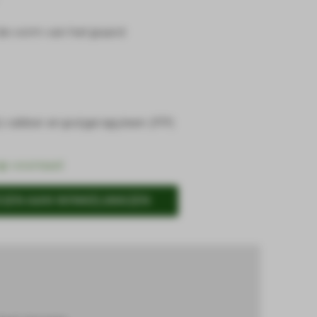
e vorm van het paard
, rubber en polypropyleen (PP)
op voorraad
GEN AAN WINKELWAGEN