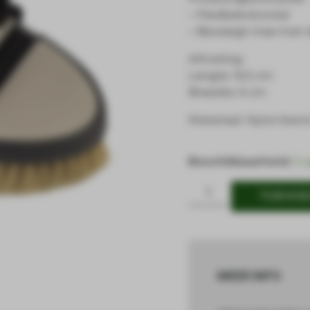
– Flexibele borstel
– Beweegt mee met d
Afmeting:
Lengte: 16.5 cm
Breedte: 6 cm
Materiaal: Nylon band
Beschikbaarheid:
5 
TOEVOE
MEER INFO