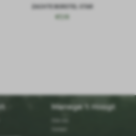
ZACHTE BORSTEL STAR
€
7,15
rt
Manege 't Hoogt
Over ons
Contact