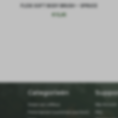
FLEXI SOFT BODY BRUSH – SPRUCE
€
15,45
Categorieën
Suppo
Setjes van LeMieux
Mijn Account
Petrie laarzen (customize your boot)
FAQ