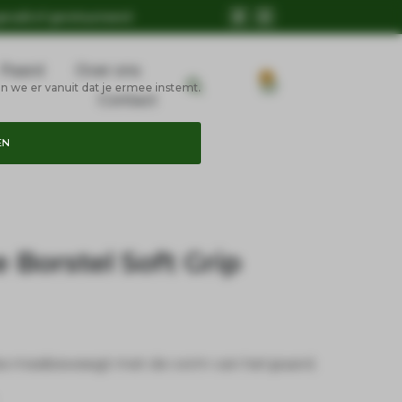
geruild of geretourneerd
Paard
Over ons
0
n we er vanuit dat je ermee instemt.
Contact
EN
e Borstel Soft Grip
lke meebeweegt met de vorm van het paard.