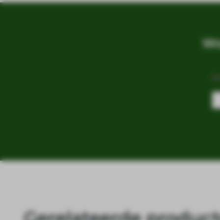
Wo
B
Gerelateerde produc