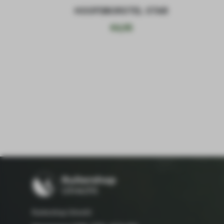
HOOFDBORSTEL STAR
€
4,95
Ruitershop Utrecht