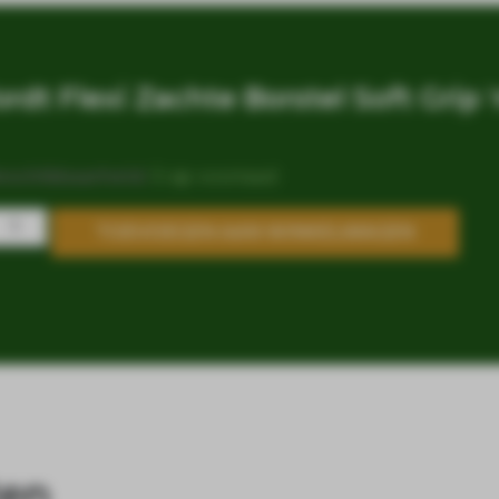
rdt Flexi Zachte Borstel Soft Grip 
eschikbaarheid:
5 op voorraad
TOEVOEGEN AAN WINKELWAGEN
ten