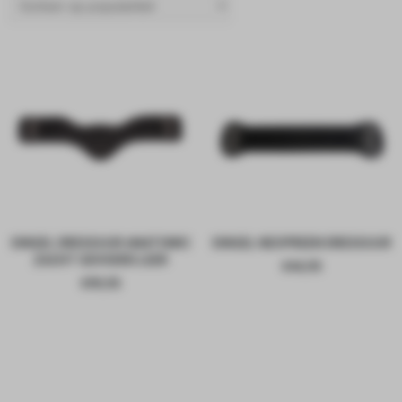
SINGEL DRESSUUR ANATOMIC
SINGEL NEOPREEN DRESSUUR
ZACHT GEVOERD LEER
€
44,95
€
99,95