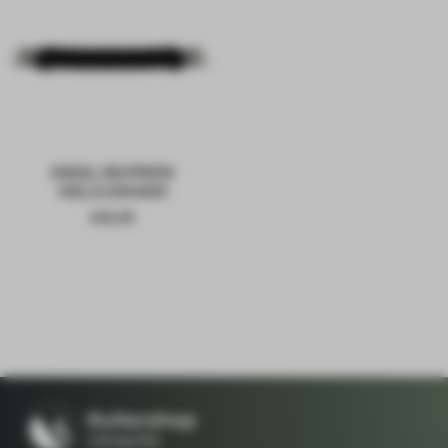
SINGEL NEOPREEN
VEELZIJDIGHEID
€
44,95